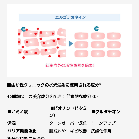
自由が丘クリニックの水光注射に使用される成分
*
40種類以上の美容成分を配合！代表的な成分は…
◼️ビオチン（ビタミ
◼️アミノ酸
◼️グルタチオン
ン）
保湿
ターンオーバー促進
トーンアップ
バリア機能強化
肌荒れやニキビ改善
抗酸化作用
水分保持能力を高め