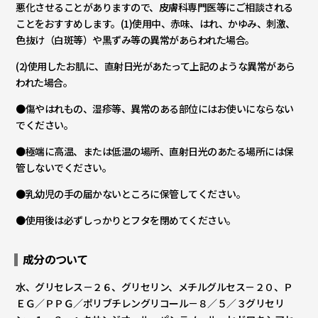
悪化させることがありますので、皮膚科専門医等にご相談される
ことをおすすめします。(1)使用中、赤味、はれ、かゆみ、刺激、
色抜け（白斑等）や黒ずみ等の異常があらわれた場合。
(2)使用したお肌に、直射日光があたって上記のような異常があら
われた場合。
●傷やはれもの、湿疹等、異常のある部位にはお使いにならない
でください。
●極端に高温、または低温の場所、直射日光のあたる場所には保
管しないでください。
●乳幼児の手の届かないところに保管してください。
●使用後は必ずしっかりとフタを閉めてください。
成分のついて
⽔、グリセレス－２６、グリセリン、メチルグルセス－２０、Ｐ
ＥＧ／ＰＰＧ／ポリブチレングリコール－８／５／３グリセリ