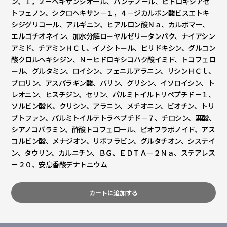
ン、１，２－ヘキサンジオール、パンテノール、ヒドロキシアセ
トフェノン、シクロヘキサン－１，４－ジカルボン酸ビスエトキ
シジグリコール、アルギニン、ヒアルロン酸Ｎａ、カルボマー、
エルゴチオネイン、加水分解ローヤルゼリータンパク、ナイアシン
アミド、チアミンＨＣｌ、イノシトール、ピリドキシン、グルコン
酸クロルヘキシジン、Ｎ－ヒドロキシコハク酸イミド、トコフェロ
ール、グルタミン、ロイシン、フェニルアラニン、リシンＨＣｌ、
プロリン、アスパラギン酸、バリン、グリシン、イソロイシン、ト
レオニン、ヒスチジン、セリン、パルミトイルトリペプチド－１、
ソルビン酸Ｋ、クリシン、アラニン、メチオニン、ビオチン、トリ
プトファン、パルミトイルテトラペプチド－７、チロシン、葉酸、
シアノコバラミン、酢酸トコフェロール、ビオフラボノイド、アス
コルビン酸、メナジオン、リボフラビン、グルタチオン、システイ
ン、タウリン、カルニチン、ＢＧ、ＥＤＴＡ－２Ｎａ、ステアレス
－２０、安息香酸デナトニウム
カートに追加する