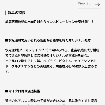
View all
製品の特長
美容医療施術の水光注射から
インスピレーションを受け誕生！
■
水光注射で用いられる製剤から着想を得たオリジナル処方
水光注射(ダーマシャインプロ)で用いられる、豊富な美肌成分構成
でできたMPF製剤とほぼ同様のオリジナル処方成分を配合。
ヒアルロン酸やアミノ酸、ペプチド、ビタミン、ナイアシンアミ
ド、グルタチオンなどの美肌成分、栄養成分を40種類以上含みま
す。
■マイクロ循環浸透技術
通常のヒアルロン酸は分子量が大きいため、肌に塗布すると浸透