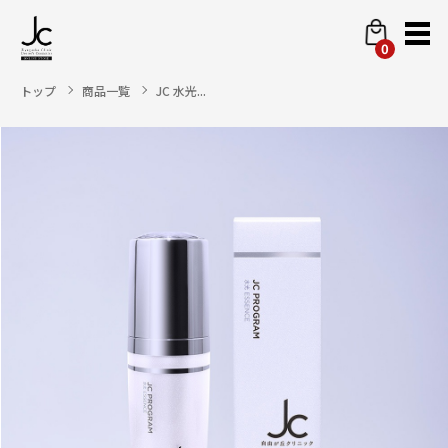
0
トップ
商品一覧
JC 水光...