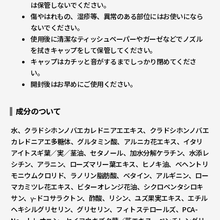
は保管しないでください。
傷やはれもの、湿疹等、異常のある部位にはお使いになら
ないでください。
使用後に清潔なティッシュペーパーやガーゼなどでノズル
を拭きキャップをして保管してください。
キャップはカチッと音がするまでしっかり閉めてくださ
い。
開封後はお早めにご使用ください。
成分のついて
水、クラドシホンノバエカレドニアエエキス、クラドシホンノバエ
カレドニアエ多糖体、グルタミン酸、アルニカ花エキス、イタリ
アイトスギ葉／実／茎油、セタノール、加水分解ケラチン、水添レ
シチン、アラニン、ローズマリー葉エキス、ヒノキ油、ベヘントリ
モニウムクロリド、ラノリン脂肪酸、ベタイン、アルギニン、ロー
マカミツレ花エキス、ビターオレンジ花油、シクロペンタシロキ
サン、γ-ドコサラクトン、酢酸、リシン、ユズ果実エキス、エチル
ヘキシルグリセリン、グリセリン、フィトステロールズ、PCA-