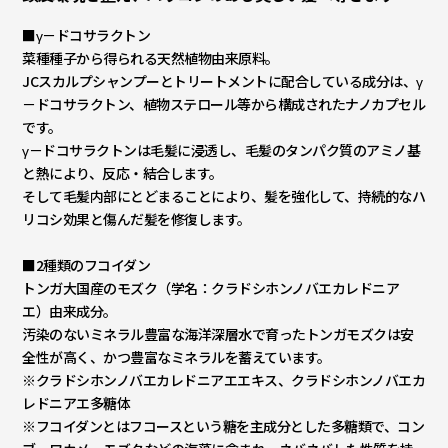
■γ－ドコサラクトン
菜種種子から得られる天然植物由来原料。
JCスカルプシャンプーとトリートメントに配合している成分は、γ
－ドコサラクトン、植物ステロール等から構成されたナノカプセル
です。
γ－ドコサラクトンは毛髪に浸透し、毛髪のタンパク質のアミノ基
と熱により、反応・結合します。
そして毛髪内部にとどまることにより、髪を強化して、持続的なハ
リコシ効果と傷んだ髪を修復します。
■2種類のフコイダン
トンガ大国産のモズク（学名：クラドシホンノバエカレドニア
エ）由来成分。
汚染のないミネラル豊富な海洋深層水で育ったトンガモズクは安
全性が高く、かつ豊富なミネラルを蓄えています。
※クラドシホンノバエカレドニアエエキス、クラドシホンノバエカ
レドニアエ多糖体
※フコイダンとはフコースという糖を主成分とした多糖類で、コン