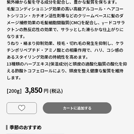
紫外線から髪を守る成分を配合し、豊かな髪質を保ちます。
毛髪コンディショニング効果の高い高級アルコール・ヘアコー
トシリコン・カチオン活性剤等などのクリームベースに髪のダ
メージ補修効果の毛髪細胞間脂質(CMC)を配合し、γ－ドコサラ
クトンの熱反応性の効果で、サラッとした滑らかな仕上がりに
なります。
うねり・絡まり抑制効果、枝毛・切れ毛の発生を抑制し、ケラ
チンポリペプチド・アミノ酸との相乗作用で、ハリ、コシ感の
あるスタイリング効果の持続性を高めます。
13種類のハーブエキス(保湿成分)と頭皮の過酸化脂質の酸化を抑
える酢酸トコフェロールにより、頭皮を整え健康な髪質を維持
します。
3,850
[200g]
円 (税込)
カートに追加する
季節のおすすめ