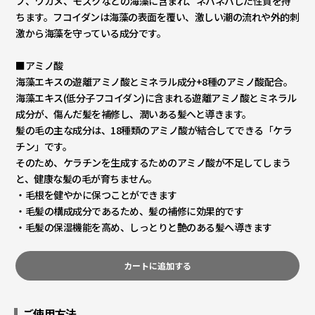
ブ、ワカメ、モズクなどの海藻に含まれ、ネバネバした性質を持
ちます。フコイダンは海藻の表面を覆い、激しい潮の流れや外的刺
激から海藻を守っている成分です。
■アミノ酸
海藻エキスの遊離アミノ酸とミネラル成分+8種のアミノ酸配合。
海藻エキス(低分子フコイダン)に含まれる遊離アミノ酸とミネラル
成分が、傷んだ髪を補修し、潤いある髪へと導きます。
髪の毛の主な成分は、18種類のアミノ酸が結合してできる「ケラ
チン」です。
そのため、ケラチンを生成するためのアミノ酸が不足してしまう
と、健康な髪の毛が育ちません。
・毛根を健やかに保つことができます
・毛髪の構成成分であるため、髪の補修に効果的です
・毛髪の保湿機能を高め、しっとりと艶のある髪へ導きます
カートに追加する
ご使用方法