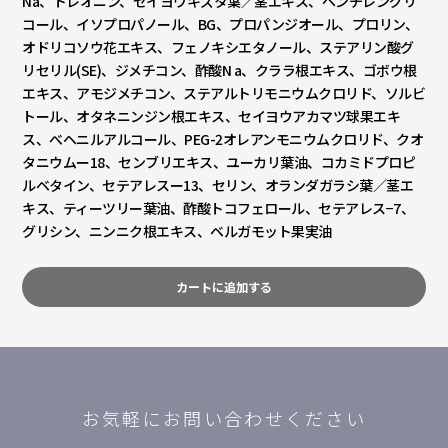
Na、トレオニン、セイヨウキズタ葉／茎エキス、ペンチレングリ
コール、イソプロパノール、BG、プロパンジオール、プロリン、
オドリコソウ花エキス、フェノキシエタノール、ステアリン酸グ
リセリル(SE)、ジメチコン、酢酸N a、クララ根エキス、ゴボウ根
エキス、アモジメチコン、ステアルトリモニウムクロリド、ソルビ
トール、オタネニンジン根エキス、セイヨウアカマツ球果エキ
ス、べヘニルアルコール、PEG-2オレアンモニウムクロリド、クオ
タニウムー18、センブリエキス、ユーカリ葉油、コカミドプロピ
ルベタイン、セテアレスー13、セリン、オランダガラシ葉／茎エ
キス、ティーツリー葉油、酢酸トコフェロール、セテアレス−7、
グリシン、ニンニク根エキス、ベルガモット果実油
カートに追加する
お気軽にお問い合わせください